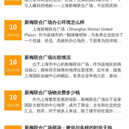
引人瞩目的地标——上海新梅联合广场，不仅因其独特
的建筑设计和先进的设施而备受关注，还因其出色的办
公室租金优势而成为企业租赁的首选···
新梅联合广场办公环境怎么样
10
上海新梅联合广场（Shanghai Xinmei United
Plaza）作为该城市的一颗璀璨明珠，为各类企业提供了
2023-08
一个优越、舒适、高效的办公场所，下面将为您详细介
绍这里的办公环境。一、地理位置优越，交通便捷上海
新梅联合广场坐落于市中心繁忙的商业···
新梅联合广场出租情况
10
位于上海市中心的新梅联合广场，作为该地区的商
业核心，拥有得天独厚的地理位置优势。近年来，随着
2023-08
上海国际金融中心的崛起，各类企业争相入驻，推动了
商业地产市场的蓬勃发展。新梅联合广场凭借其现代化
的建筑设计、多功能的商业空间以及···
新梅联合广场物业费多少钱
10
作为上海繁荣发展的缩影，新梅联合广场位于这座
国际大都市的中心地带，成为了商业、文化和社交的交
2023-08
汇点。然而，对于很多人来说，除了楼宇的壮观外，关
心的还有一个问题：新梅联合广场的物业费到底是多
少？近日，我们进行了深入调查，试图···
新梅联合广场商场：奢华与多样的时尚天地