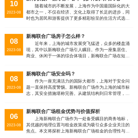
10
随着城市的不断发展，上海作为中国最国际化的大
都市之一，不仅在经济、文化上取得了长足的进步，同
2023-08
时也为居民和游客提供了更多精彩纷呈的生活方式选
择。其中，位于繁华地段的上海新梅联合广场商场，成
为了这座城市中一个独具特色的奢华与···
新梅联合广场房子怎么样？
08
近年来，上海的城市发展突飞猛进，众多的楼盘涌
现，其中以新梅联合广场引人瞩目。作为一座集居住、
2023-08
商业、休闲于一体的综合体项目，新梅联合广场在短时
间内吸引了无数购房者和投资者的目光。本文将深入探
讨新梅联合广场房子的各个方面，为···
新梅联合广场安全吗？
08
作为一座充满活力的国际大都市，上海对于安全问
题一直保持高度警惕。新梅联合广场作为上海的城市标
2023-08
志，其安全措施堪称完善。从建筑结构到日常管理，无
不体现了对居民和访客的关切和保障。首先，上海新梅
联合广场在建筑设计上充分考虑了安···
新梅联合广场租金优势与价值探析
06
上海新梅联合广场作为一处备受瞩目的商务地标，
其优越的地理位置与租金政策成为吸引众多企业关注的
2023-08
焦点。本文将探析上海新梅联合广场租金的合理性与优
势，以及为企业带来的潜在价值。一、上海新梅联合广