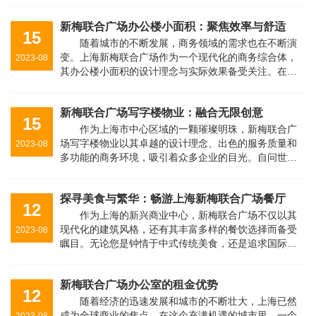
楼租金较高，甚至超过了20元/㎡/天···
新梅联合广场办公楼小面积：聚焦效率与舒适
15
随着城市的不断发展，商务领域的需求也在不断演
变。上海新梅联合广场作为一个现代化的商务综合体，
2023-08
其办公楼小面积的设计理念与实际效果备受关注。在这
个充满活力的商业背景下，小面积办公楼如何在不妥协
效率和舒适性的前提下，创造出独特···
新梅联合广场写字楼物业：融合无限创意
15
作为上海市中心区域的一颗璀璨明珠，新梅联合广
场写字楼物业以其卓越的设计理念、出色的服务质量和
2023-08
多功能的商务环境，吸引着众多企业的目光。自问世以
来，它以其独特的魅力，为租户们营造了一个极富活力
的商务世界，引领着商务未来的发展···
探寻美食与繁华：畅游上海新梅联合广场餐厅
12
作为上海的新兴商业中心，新梅联合广场不仅以其
现代化的建筑风格，还有其丰富多样的餐饮选择而备受
2023-08
瞩目。无论您是钟情于中式传统美食，还是追求国际化
的味觉体验，这里都能满足您的挑剔口味。从高端的西
餐厅到地道的本帮菜馆，从时尚的亚···
新梅联合广场办公室的租金优势
12
随着经济的迅速发展和城市的不断壮大，上海已然
成为全球商业的焦点。在这个充满机遇的城市里，一个
2023-08