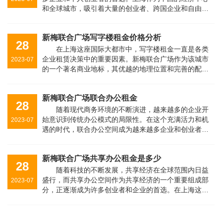
和全球城市，吸引着大量的创业者、跨国企业和自由职
业者。在这个繁荣的城市里，一个备受瞩目的共享办公
场所是新梅联合广场。本文将重点介···
新梅联合广场写字楼租金价格分析
28
在上海这座国际大都市中，写字楼租金一直是各类
企业租赁决策中的重要因素。新梅联合广场作为该城市
2023-07
的一个著名商业地标，其优越的地理位置和完善的配套
设施，吸引着众多企业的目光。本文将深入探讨上海新
梅联合广场写字楼的租金价格，以及···
新梅联合广场联合办公租金
28
随着现代商务环境的不断演进，越来越多的企业开
始意识到传统办公模式的局限性。在这个充满活力和机
2023-07
遇的时代，联合办公空间成为越来越多企业和创业者的
首选。上海新梅联合广场联合办公就是一个以灵活租金
为特色，提供高效工作环境的理想之···
新梅联合广场共享办公租金是多少
28
随着科技的不断发展，共享经济在全球范围内日益
盛行，而共享办公空间作为共享经济的一个重要组成部
2023-07
分，正逐渐成为许多创业者和企业的首选。在上海这座
充满活力的大都市，新梅联合广场作为一家知名的共享
办公空间提供商，为创业者和企业家···