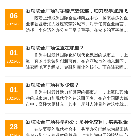
场概览上海新梅联合广场位于上海市···
新梅联合广场写字楼户型优越，助力您事业腾飞
06
随着上海成为国际金融和商业中心，越来越多的企
业和创业者涌入这座繁荣的城市。对于任何企业而言，
2023-08
选择一个合适的办公空间至关重要。在众多的写字楼
中，上海新梅联合广场脱颖而出，以其优越的户型设计
为租户提供了独特的办公体验。让我们···
新梅联合广场位置在哪里？
01
作为中国最具国际化和现代化氛围的城市之一，上
海一直以其繁荣和创新著称。在这座城市的浦东新区，
2023-08
陆家嘴地区是经济、金融和商业的核心。而在陆家嘴的
中心地带，一座宏伟的建筑傲然耸立，那就是上海新梅
联合广场。位于浦东南路999号的这座···
新梅联合广场有多少层？
01
作为中国最具活力和繁荣的都市之一，上海以其独
特的城市魅力和现代化的建筑而闻名。在这个国际大都
2023-08
市中，高楼大厦林立，其中一座引人注目的建筑物就是
上海新梅联合广场。这座地标性建筑以其壮观的高度和
多功能性而引起了人们的广泛关注。···
新梅联合广场共享办公：多样化空间，实惠租金
28
在快节奏的现代社会中，共享办公已经成为越来越
多企业和个人创业者的首选。上海作为中国的经济中心
2023-07