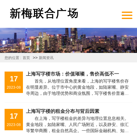
>>
您的位置 :
首页
新闻资讯
上海写字楼市场：价值璀璨，售价高低不一
17
首先，从地理位置角度来看，上海的写字楼售价存
在明显差异。位于市中心的黄金地段，如陆家嘴、静安
2023-08
寺周边，由于地理优势和商业氛围，写字楼售价普遍较
高，往往超过每平米10万元。这些地区集聚了众多跨国
公司、金融机构等，对于商务活动有···
上海写字楼的租金分布与背后因素
17
在上海，写字楼租金的差异与地理位置息息相关。
黄金地段，如陆家嘴、人民广场附近，以及静安、徐汇
2023-08
等繁华商圈，租金自然高企。一些国际金融机构、知名
企业往往偏好这些核心区域，这也导致了这些地方写字